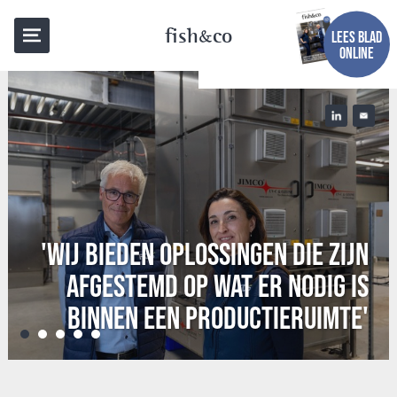
fish
co
LEES BLAD
ONLINE
'WIJ BIEDEN OPLOSSINGEN DIE ZIJN
AFGESTEMD OP WAT ER NODIG IS
BINNEN EEN PRODUCTIERUIMTE'
•
•
•
•
•