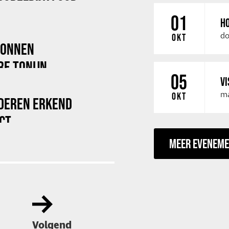
01
HO
do
OKT
TONNEN
RE TONIJN
05
VI
ma
OKT
NDEREN ERKEND
CT
MEER EVENEM
Volgend