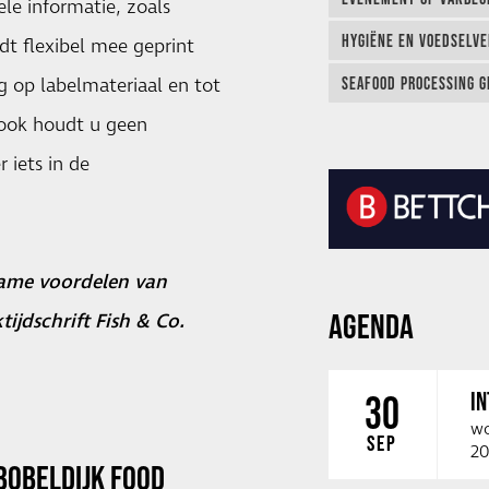
le informatie, zoals
HYGIËNE EN VOEDSELVEI
dt flexibel mee geprint
ng op labelmateriaal en tot
SEAFOOD PROCESSING G
 ook houdt u geen
 iets in de
zame voordelen van
AGENDA
tijdschrift Fish & Co.
I
30
wo
SEP
20
BOBELDIJK FOOD