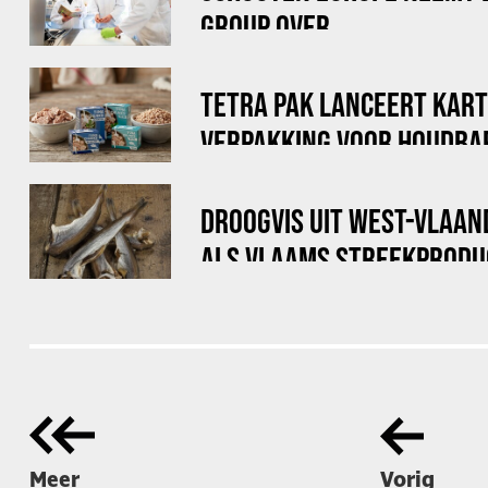
GROUP OVER
TETRA PAK LANCEERT KAR
VERPAKKING VOOR HOUDBA
DROOGVIS UIT WEST-VLAA
ALS VLAAMS STREEKPRODU
Meer
Vorig