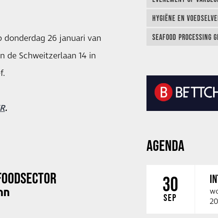
HYGIËNE EN VOEDSELVEI
 donderdag 26 januari van
SEAFOOD PROCESSING G
an de Schweitzerlaan 14 in
f.
ER
.
AGENDA
FOODSECTOR
I
30
OD
wo
SEP
20