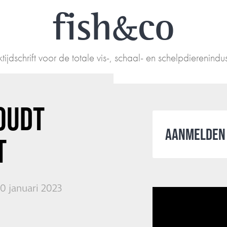
fish
co
tijdschrift voor de totale vis-, schaal- en schelpdierenindus
OUDT
AANMELDEN 
T
0 januari 2023