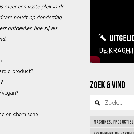
s meer een vaste plek in de
dcare houdt op donderdag
rs ontdekken hoe zij als
UITGELI
nd.
DE KRACH
n:
ardig product?
g?
ZOEK & VIND
a/vegan?
sche en chemische
MACHINES, PRODUCTIEL
EVENEMENT OF VAKBEUR