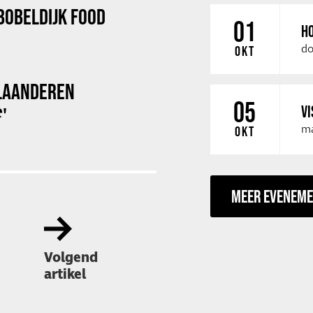
BOBELDIJK FOOD
01
HO
do
OKT
 VLAANDEREN
05
VI
'
ma
OKT
MEER EVENEM
Volgend
artikel