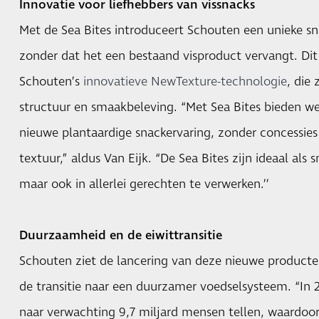
Innovatie voor liefhebbers van vissnacks
Met de Sea Bites introduceert Schouten een unieke sna
zonder dat het een bestaand visproduct vervangt. Di
Schouten’s
innovatieve NewTexture-technologie
, die
structuur en smaakbeleving. “Met Sea Bites bieden 
nieuwe plantaardige snackervaring, zonder concessie
textuur,” aldus Van Eijk. “De Sea Bites zijn ideaal als
maar ook in allerlei gerechten te verwerken.’’
Duurzaamheid en de eiwittransitie
Schouten ziet de lancering van deze nieuwe producten
de transitie naar een duurzamer voedselsysteem. “In 
naar verwachting 9,7 miljard mensen tellen, waardoor