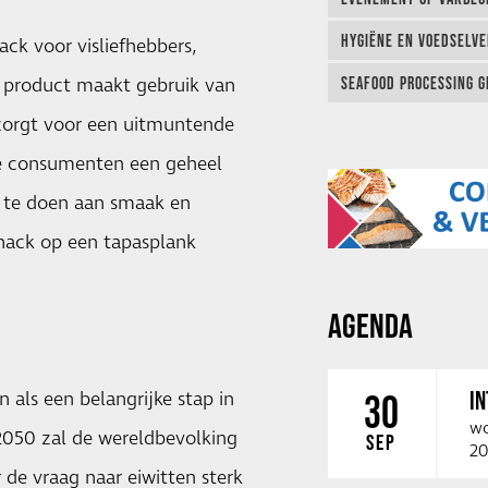
HYGIËNE EN VOEDSELVEI
ck voor visliefhebbers,
t product maakt gebruik van
SEAFOOD PROCESSING G
 zorgt voor een uitmuntende
we consumenten een geheel
s te doen aan smaak en
 snack op een tapasplank
AGENDA
I
 als een belangrijke stap in
30
wo
2050 zal de wereldbevolking
SEP
20
 de vraag naar eiwitten sterk