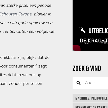
van sterke groei een periode
Schouten Europe
, pionier in
 deze categorie opnieuw een
UITGELI
es zet Schouten een volgende
DE KRACH
hikbaar zijn, blijkt dat de
 voor consumenten,” zegt
ZOEK & VIND
ites richten we ons op
taan, zonder per se een
MACHINES, PRODUCTIEL
EVENEMENT OF VAKBEUR