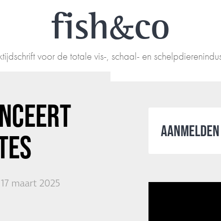
fish
co
tijdschrift voor de totale vis-, schaal- en schelpdierenindus
ANCEERT
AANMELDEN 
TES
17 maart 2025