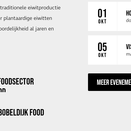
raditionele eiwitproductie
01
HO
r plantaardige eiwitten
do
OKT
ordelijkheid al jaren en
05
VI
ma
OKT
FOODSECTOR
MEER EVENEM
OD
BOBELDIJK FOOD