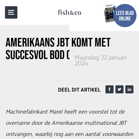
TERUG NAAR OVERZICHT
fish
co
LEES BLAD
ONLINE
AMERIKAANS JBT KOMT MET
SUCCESVOL BOD OP MAREL
Maandag 22 januari
2024
DEEL DIT ARTIKEL
Machinefabrikant Marel heeft een voorstel tot de
overname door de Amerikaanse multinational JBT
ontvangen, waarbij nog aan een aantal voorwaarden