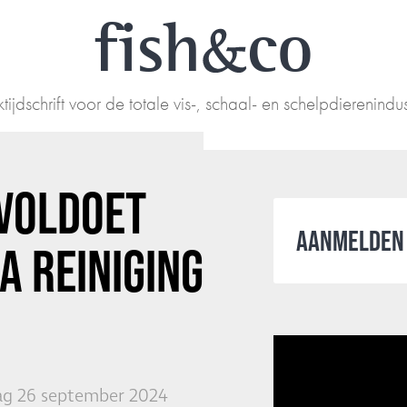
fish
co
tijdschrift voor de totale vis-, schaal- en schelpdierenindus
VOLDOET
AANMELDEN 
A REINIGING
g 26 september 2024