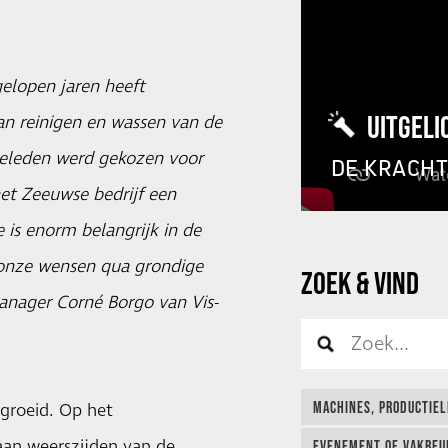
gelopen jaren heeft
UITGELI
n reinigen en wassen van de
 geleden werd gekozen voor
DE KRACH
 het Zeeuwse bedrijf een
 is enorm belangrijk in de
 onze wensen qua grondige
ZOEK & VIND
anager Corné Borgo van Vis-
MACHINES, PRODUCTIEL
egroeid. Op het
 aan weerszijden van de
EVENEMENT OF VAKBEUR