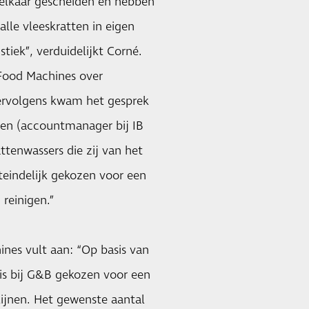
n elkaar gescheiden en hebben
lle vleeskratten in eigen
tiek”, verduidelijkt Corné.
Food Machines over
Vervolgens kwam het gesprek
ksen (accountmanager bij IB
ttenwassers die zij van het
eindelijk gekozen voor een
 reinigen.”
nes vult aan: “Op basis van
is bij G&B gekozen voor een
ijnen. Het gewenste aantal