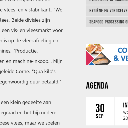
 vlees- en visfabrikant. “We
HYGIËNE EN VOEDSELVEI
es. Beide divisies zijn
SEAFOOD PROCESSING G
 een vis- en vleesmarkt voor
 is op de vleesafdeling en
ines. “Productie,
iden en machine-inkoop… Mijn
geleide Corné. “Qua kilo’s
tegenwoordig duur betaald.”
AGENDA
 een klein gedeelte aan
I
30
cegraad en het bijzondere
wo
SEP
20
pese vlees, maar we spelen