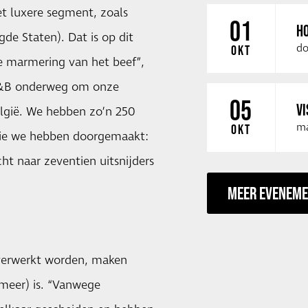
et luxere segment, zoals
01
HO
gde Staten). Dat is op dit
do
OKT
 marmering van het beef”,
n G&B onderweg om onze
05
VI
elgië. We hebben zo’n 250
ma
OKT
die we hebben doorgemaakt:
cht naar zeventien uitsnijders
MEER EVENEM
e verwerkt worden, maken
(meer) is. “Vanwege