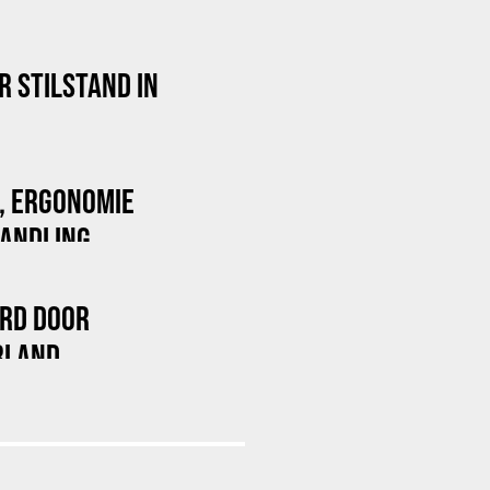
 STILSTAND IN
E, ERGONOMIE
HANDLING
ARD DOOR
RLAND