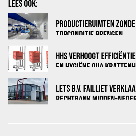
LEES OOK:
PRODUCTIERUIMTEN ZONDER
TOPCONDITIE BRENGEN
HHS VERHOOGT EFFICIËNTI
EN HYGIËNE QUA KRATTEN
LETS B.V. FAILLIET VERKLA
RECHTBANK MIDDEN-NEDE