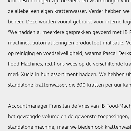
kruisbesmettingen zijn de vlees- en visafdelingen va
ze allebei een eigen krattenwasser. Verder hebben we a
beheer. Deze worden vooral gebruikt voor interne logis
“We hadden al meerdere gesprekken gevoerd met IB 
machines, automatisering en productoptimalisatie. 
op reiniging en voedselveiligheid, waarna Pascal Der
Food-Machines, red.) ons wees op de verschillende kra
merk Xuclà in hun assortiment hadden. We hebben uit
standalone krattenwasser, die 300 kratten per uur kan
Accountmanager Frans Jan de Vries van IB Food-Machi
het gevraagde volume en de gewenste toepassingen, 
standalone machine, maar we bieden ook krattenwasl