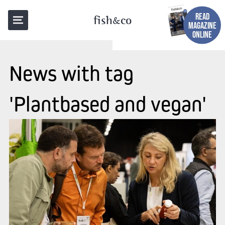
READ
fish
co
MAGAZINE
ONLINE
News with tag
'Plantbased and vegan'