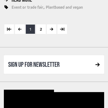
Event or trade fair
Plantbased and vegan
1
2
SIGN UP FOR NEWSLETTER