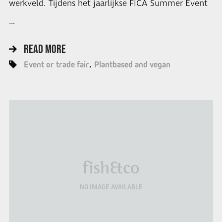
werkveld. Tijdens het jaarlijkse FICA Summer Event
…
READ MORE
Event or trade fair
Plantbased and vegan
fish&co
NO IMAGE AVAILABLE