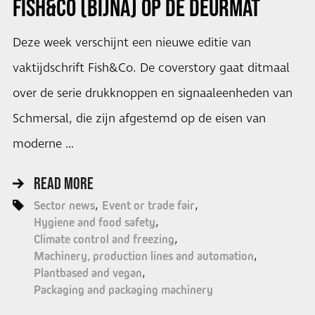
FISH&CO (BIJNA) OP DE DEURMAT
Deze week verschijnt een nieuwe editie van
vaktijdschrift Fish&Co. De coverstory gaat ditmaal
over de serie drukknoppen en signaaleenheden van
Schmersal, die zijn afgestemd op de eisen van
moderne …
READ MORE
Sector news
Event or trade fair
Hygiene and food safety
Climate control and freezing
Machinery, production lines and automation
Plantbased and vegan
Packaging and packaging machinery