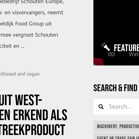
iebedrijf Schouten Europe,
s- en visvervangers, neemt
ldijk Food Group uit
rmee vergroot Schouten
FEATUR
iteit en …
ntbased and vegan
SEARCH & FIND
UIT WEST-
EN ERKEND ALS
TREEKPRODUCT
MACHINERY, PRODUCTIO
EVENT OR TRADE FAIR (