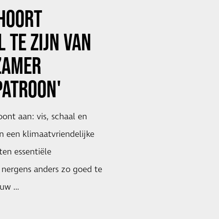
 HOORT
 TE ZIJN VAN
ZAMER
PATROON'
ont aan: vis, schaal en
 een klimaatvriendelijke
ten essentiële
 nergens anders zo goed te
euw …