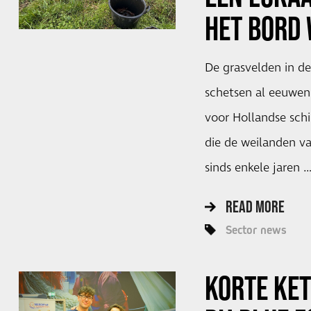
HET BORD 
De grasvelden in d
schetsen al eeuwen
voor Hollandse schi
die de weilanden v
sinds enkele jaren 
READ MORE
Sector news
KORTE KE