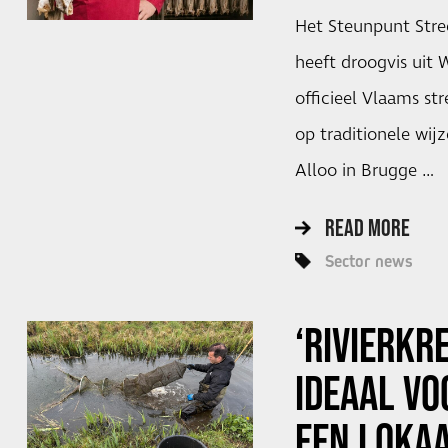
Het Steunpunt Str
heeft droogvis uit 
officieel Vlaams st
op traditionele wijz
Alloo in Brugge …
READ MORE
Sector news
‘RIVIERKR
IDEAAL VO
EEN LOKA