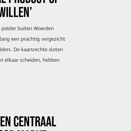
WILLEN’
e polder buiten Woerden
lang een prachtig vergezicht
lders. De kaarsrechte sloten
an elkaar scheiden, hebben
…
TEN CENTRAAL