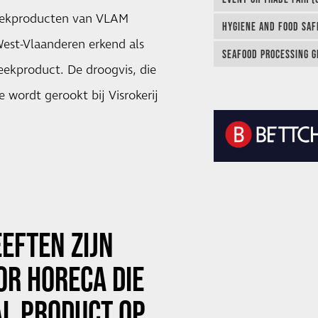
eekproducten van VLAM
HYGIENE AND FOOD SAF
West-Vlaanderen erkend als
SEAFOOD PROCESSING G
reekproduct. De droogvis, die
e wordt gerookt bij Visrokerij
EEFTEN ZIJN
OR HORECA DIE
AL PRODUCT OP