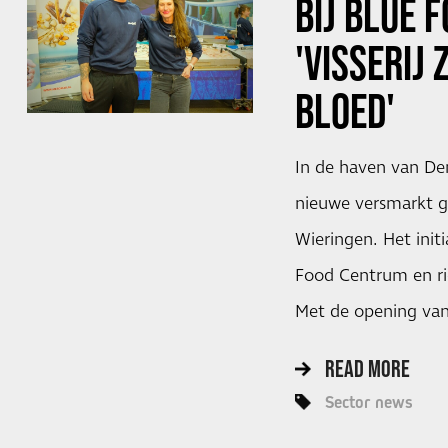
BIJ BLUE 
'VISSERIJ 
BLOED'
In de haven van Den
nieuwe versmarkt g
Wieringen. Het init
Food Centrum en ric
Met de opening va
READ MORE
Sector news