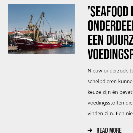
'SEAFOOD
ONDERDEEL
EEN DUUR
VOEDINGS
Nieuw onderzoek to
schelpdieren kunnen
keuze zijn én bevat
voedingsstoffen die
vinden zijn. Een ni
READ MORE