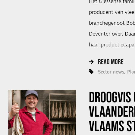
Het Giessense famil
producent van vlee
branchegenoot Bobe
Deventer over. Daa
haar productiecapac
READ MORE
Sector news
Pla
DROOGVIS 
VLAANDER
VLAAMS S