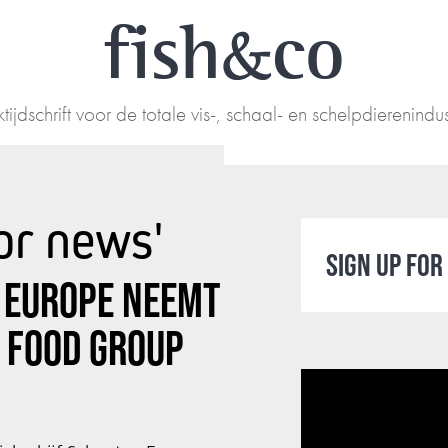
fish
co
tijdschrift voor de totale vis-, schaal- en schelpdierenindus
or news'
SIGN UP FO
 EUROPE NEEMT
 FOOD GROUP