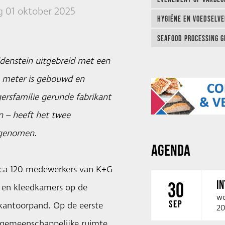
 01 oktober 2025
HYGIËNE EN VOEDSELVEI
SEAFOOD PROCESSING G
idenstein uitgebreid met een
 meter is gebouwd en
gersfamilie gerunde fabrikant
n – heeft het twee
 genomen.
AGENDA
rca 120 medewerkers van K+G
I
30
 en kleedkamers op de
wo
SEP
 kantoorpand. Op de eerste
20
 gemeenschappelijke ruimte