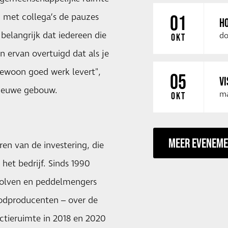
 met collega’s de pauzes
01
HO
 belangrijk dat iedereen die
do
OKT
 ervan overtuigd dat als je
gewoon goed werk levert",
05
VI
nieuwe gebouw.
ma
OKT
MEER EVENEM
en van de investering, die
 het bedrijf. Sinds 1990
olven en peddelmengers
foodproducenten – over de
uctieruimte in 2018 en 2020