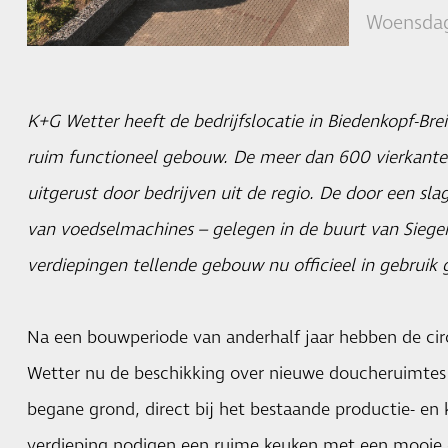
Woensdag
K+G Wetter heeft de bedrijfslocatie in Biedenkopf-Bre
ruim functioneel gebouw. De meer dan 600 vierkante
uitgerust door bedrijven uit de regio. De door een sla
van voedselmachines – gelegen in de buurt van Siege
verdiepingen tellende gebouw nu officieel in gebruik
Na een bouwperiode van anderhalf jaar hebben de ci
Wetter nu de beschikking over nieuwe doucheruimtes
begane grond, direct bij het bestaande productie- en
verdieping nodigen een ruime keuken met een mooie