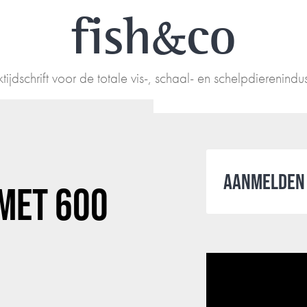
fish
co
tijdschrift voor de totale vis-, schaal- en schelpdierenindus
AANMELDEN 
 MET 600