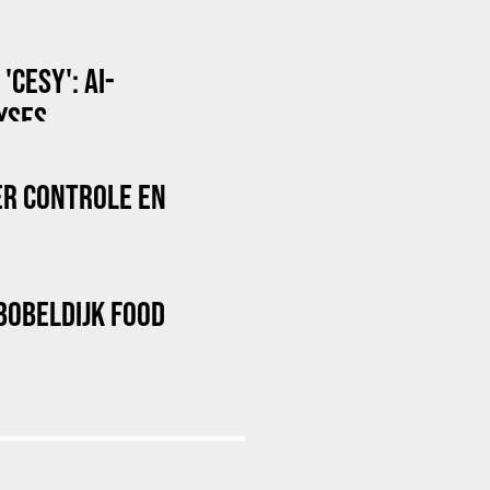
CESY': AI-
LYSES
ER CONTROLE EN
BOBELDIJK FOOD