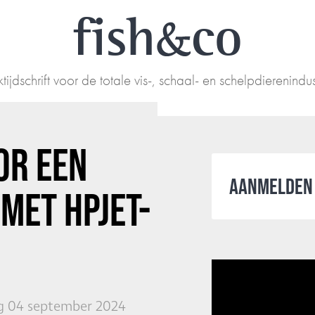
fish
co
tijdschrift voor de totale vis-, schaal- en schelpdierenindus
OR EEN
AANMELDEN 
MET HPJET-
 04 september 2024