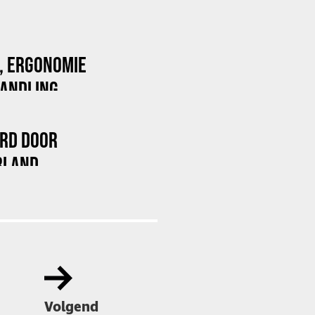
E, ERGONOMIE
HANDLING
ARD DOOR
RLAND
Volgend