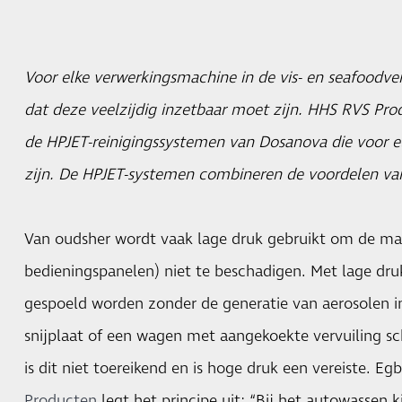
Voor elke verwerkingsmachine in de vis- en seafoodve
dat deze veelzijdig inzetbaar moet zijn. HHS RVS Prod
de HPJET-reinigingssystemen van Dosanova die voor el
zijn. De HPJET-systemen combineren de voordelen van
Van oudsher wordt vaak lage druk gebruikt om de mac
bedieningspanelen) niet te beschadigen. Met lage dr
gespoeld worden zonder de generatie van aerosolen i
snijplaat of een wagen met aangekoekte vervuiling
is dit niet toereikend en is hoge druk een vereiste. E
Producten
legt het principe uit: “Bij het autowassen 