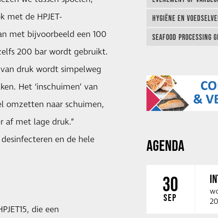
ok met de HPJET-
HYGIËNE EN VOEDSELVEI
kan met bijvoorbeeld een 100
SEAFOOD PROCESSING G
zelfs 200 bar wordt gebruikt.
el van druk wordt simpelweg
ikken. Het ‘inschuimen’ van
del omzetten naar schuimen,
 af met lage druk.”
desinfecteren en de hele
AGENDA
I
30
wo
SEP
20
HPJET15, die een