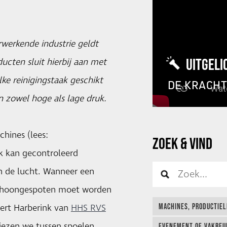
rwerkende industrie geldt
UITGELI
ucten sluit hierbij aan met
ke reinigingstaak geschikt
DE KRACH
 zowel hoge als lage druk.
hines (lees:
ZOEK & VIND
uk kan gecontroleerd
n de lucht. Wanneer een
 schoongespoten moet worden
MACHINES, PRODUCTIEL
gbert Harberink van
HHS RVS
kiezen we tussen spoelen,
EVENEMENT OF VAKBEUR