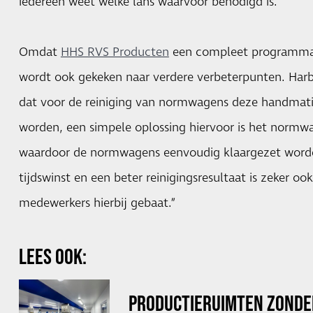
iedereen weet welke lans waarvoor benodigd is.”
Omdat
HHS RVS Producten
een compleet programma a
wordt ook gekeken naar verdere verbeterpunten. Harb
dat voor de reiniging van normwagens deze handma
worden, een simpele oplossing hiervoor is het normw
waardoor de normwagens eenvoudig klaargezet worden
tijdswinst en een beter reinigingsresultaat is zeker o
medewerkers hierbij gebaat.”
LEES OOK:
PRODUCTIERUIMTEN ZONDER