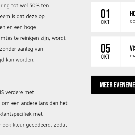
aring tot wel 50% ten
01
HO
teem is dat deze op
do
OKT
den en een hoge
imtes te reinigen zijn, wordt
05
VI
 zonder aanleg van
ma
OKT
igd kan worden.
MEER EVENEM
HS verdere met
t om een andere lans dan het
klantspecifiek met
ar ook kleur gecodeerd, zodat