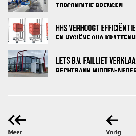
TOPCONDITIE BRENGEN
HHS VERHOOGT EFFICIËNTI
EN HYGIËNE QUA KRATTEN
LETS B.V. FAILLIET VERKLA
RECHTBANK MIDDEN-NEDE
Meer
Vorig