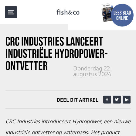
TERUG NAAR OVERZICHT
fish
co
LEES BLAD
ONLINE
CRC INDUSTRIES LANCEERT
INDUSTRIËLE HYDROPOWER-
ONTVETTER
Donderdag 22
augustus 2024
DEEL DIT ARTIKEL
CRC Industries introduceert Hydropower, een nieuwe
industriële ontvetter op waterbasis. Het product