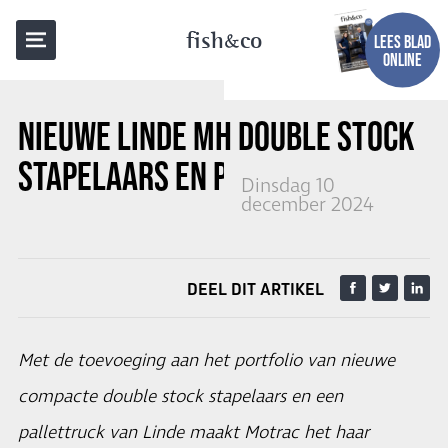
TERUG NAAR OVERZICHT
fish
co
LEES BLAD
ONLINE
NIEUWE LINDE MH DOUBLE STOCK
STAPELAARS EN PALLETTRUCKS
Dinsdag 10
december 2024
DEEL DIT ARTIKEL
Met de toevoeging aan het portfolio van nieuwe
compacte double stock stapelaars en een
pallettruck van Linde maakt Motrac het haar