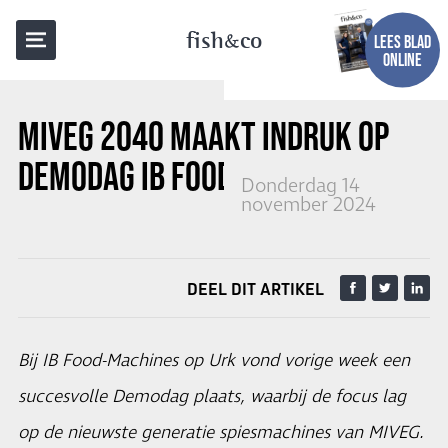
TERUG NAAR OVERZICHT
fish
co
LEES BLAD
ONLINE
MIVEG 2040 MAAKT INDRUK OP
DEMODAG IB FOOD-MACHINES
Donderdag 14
november 2024
DEEL DIT ARTIKEL
Bij IB Food-Machines op Urk vond vorige week een
succesvolle Demodag plaats, waarbij de focus lag
op de nieuwste generatie spiesmachines van MIVEG.