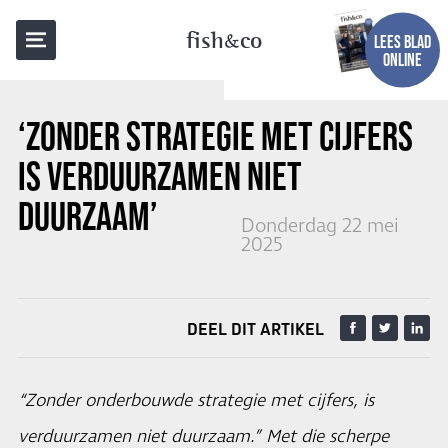
TERUG NAAR OVERZICHT
fish
co
LEES BLAD
ONLINE
‘ZONDER STRATEGIE MET CIJFERS
IS VERDUURZAMEN NIET
DUURZAAM’
Donderdag 22 mei
2025
DEEL DIT ARTIKEL
“Zonder onderbouwde strategie met cijfers, is
verduurzamen niet duurzaam.” Met die scherpe