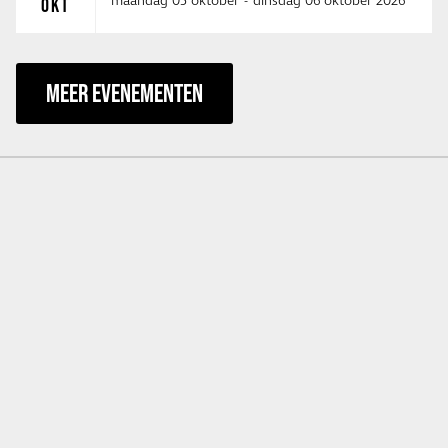
maandag 05 oktober
-
dinsdag 06 oktober 2026
OKT
MEER EVENEMENTEN