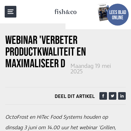
TERUG NAAR OVERZICHT
fish
co
LEES BLAD
ONLINE
WEBINAR 'VERBETER
PRODUCTKWALITEIT EN
MAXIMALISEER DE OPBRENGST'
Maandag 19 mei
2025
DEEL DIT ARTIKEL
OctoFrost en HiTec Food Systems houden op
dinsdag 3 juni om 14.00 uur het webinar 'Grillen,