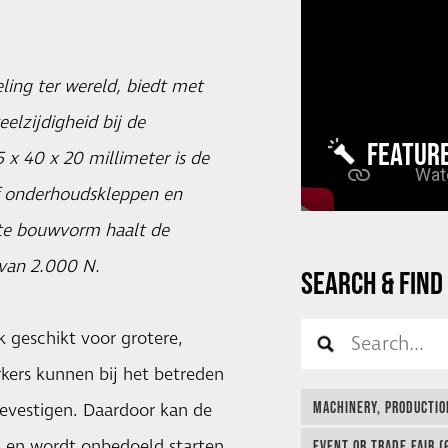
ling ter wereld, biedt met
lzijdigheid bij de
FEATUR
 x 40 x 20 millimeter is de
of onderhoudskleppen en
te bouwvorm haalt de
 van 2.000 N.
SEARCH & FIND
 geschikt voor grotere,
kers kunnen bij het betreden
MACHINERY, PRODUCTIO
evestigen. Daardoor kan de
en en wordt onbedoeld starten
EVENT OR TRADE FAIR (