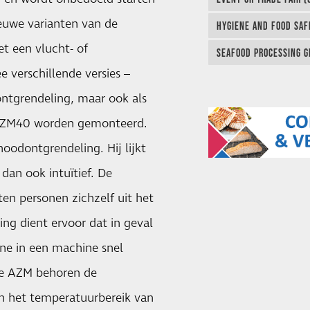
uwe varianten van de
HYGIENE AND FOOD SAF
t een vlucht- of
SEAFOOD PROCESSING G
e verschillende versies –
ontgrendeling, maar ook als
e AZM40 worden gemonteerd.
noodontgrendeling. Hij lijkt
an ook intuïtief. De
en personen zichzelf uit het
g dient ervoor dat in geval
ne in een machine snel
 de AZM behoren de
n het temperatuurbereik van