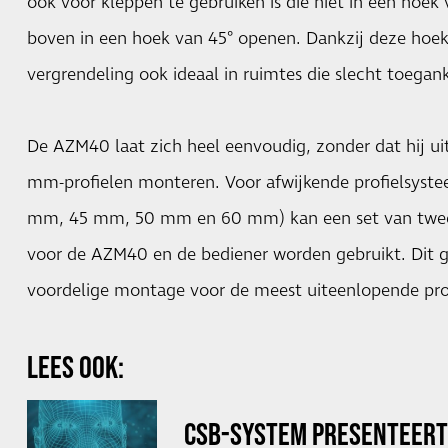
ook voor kleppen te gebruiken is die niet in een hoek 
boven in een hoek van 45° openen. Dankzij deze hoekfle
vergrendeling ook ideaal in ruimtes die slecht toeganke
De AZM40 laat zich heel eenvoudig, zonder dat hij ui
mm-profielen monteren. Voor afwijkende profielsyst
mm, 45 mm, 50 mm en 60 mm) kan een set van twee
voor de AZM40 en de bediener worden gebruikt. Dit g
voordelige montage voor de meest uiteenlopende pro
LEES OOK:
CSB-SYSTEM PRESENTEERT '