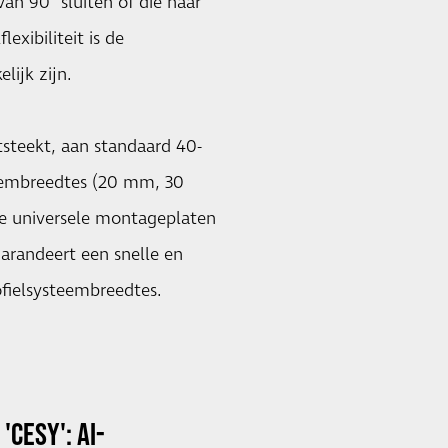
van 90° sluiten of die naar
xibiliteit is de
lijk zijn.
tsteekt, aan standaard 40-
eembreedtes (20 mm, 30
 universele montageplaten
arandeert een snelle en
fielsysteembreedtes.
CESY': AI-