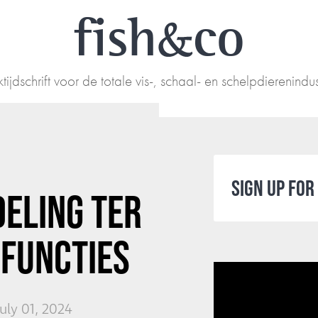
fish
co
tijdschrift voor de totale vis-, schaal- en schelpdierenindus
SIGN UP FO
DELING TER
 FUNCTIES
uly 01, 2024