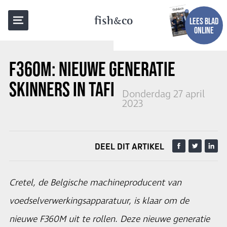
TERUG NAAR OVERZICHT
fish
co
LEES BLAD
ONLINE
F360M: NIEUWE GENERATIE
SKINNERS IN TAFELMODEL
Donderdag 27 april
2023
DEEL DIT ARTIKEL
Cretel, de Belgische machineproducent van
voedselverwerkingsapparatuur, is klaar om de
nieuwe F360M uit te rollen. Deze nieuwe generatie